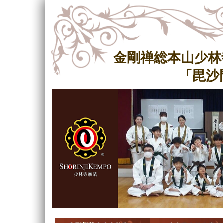
金剛禅総本山少林
「毘沙