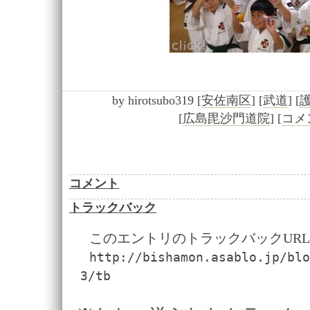
by
hirotsubo319
[
安佐南区
]
[
武道
]
[
[
広島毘沙門道院
]
[
コメン
コメント
トラックバック
このエントリのトラックバックURL
http://bishamon.asablo.jp/blo
3/tb