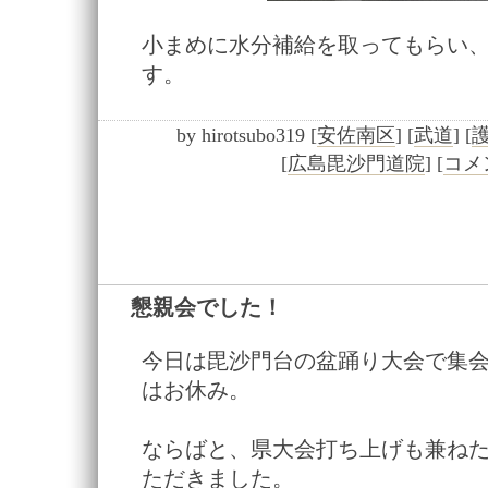
小まめに水分補給を取ってもらい
す。
by
hirotsubo319
[
安佐南区
]
[
武道
]
[
[
広島毘沙門道院
]
[
コメン
懇親会でした！
―
今日は毘沙門台の盆踊り大会で集
はお休み。
ならばと、県大会打ち上げも兼ね
ただきました。