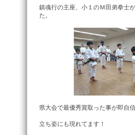
鎮魂行の主座、小１のＭ田弟拳士
た。
県大会で最優秀賞取った事が即自
立ち姿にも現れてます！