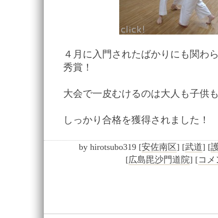
４月に入門されたばかりにも関わ
秀賞！
大会で一皮むけるのは大人も子供
しっかり合格を獲得されました！
by
hirotsubo319
[
安佐南区
]
[
武道
]
[
[
広島毘沙門道院
]
[
コメン