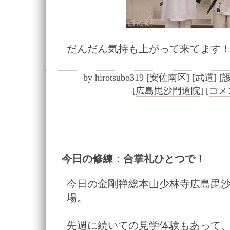
だんだん気持も上がって来てます
by
hirotsubo319
[
安佐南区
]
[
武道
]
[
[
広島毘沙門道院
]
[
コメン
今日の修練：合掌礼ひとつで！
―
今日の金剛禅総本山少林寺広島毘
場。
先週に続いての見学体験もあって