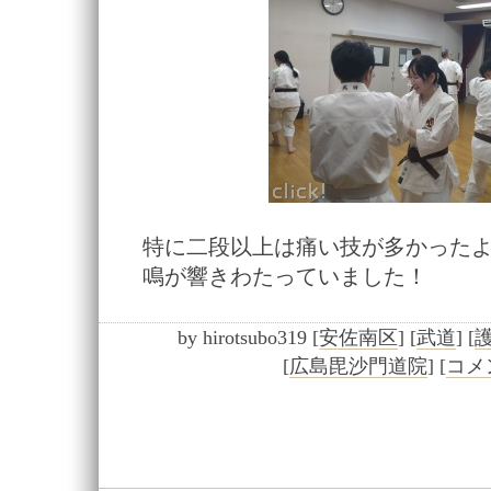
特に二段以上は痛い技が多かった
鳴が響きわたっていました！
by
hirotsubo319
[
安佐南区
]
[
武道
]
[
[
広島毘沙門道院
]
[
コメン