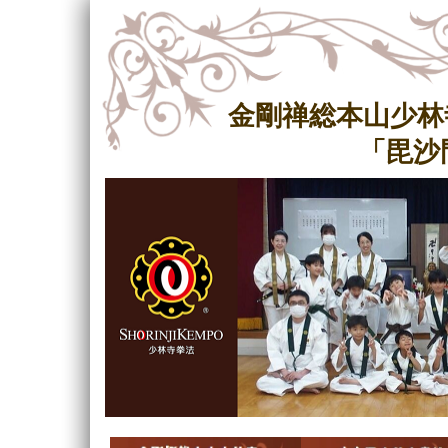
金剛禅総本山少林
「毘沙