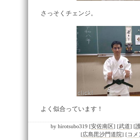
さっそくチェンジ。
よく似合っています！
by
hirotsubo319
[
安佐南区
]
[
武道
]
[
[
広島毘沙門道院
]
[
コメン