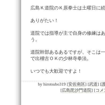
広島Ｋ道院のＫ原拳士は土曜日に
ありがたい！
道院では指導が主で自身の修練は
う。
道院幹部あるあるですが、そこは
で出稽古ＯＫの少林寺拳法。
いつでも大歓迎ですよ！
by
hirotsubo319
[
安佐南区
]
[
武道
]
[
[
広島毘沙門道院
]
[
コメン