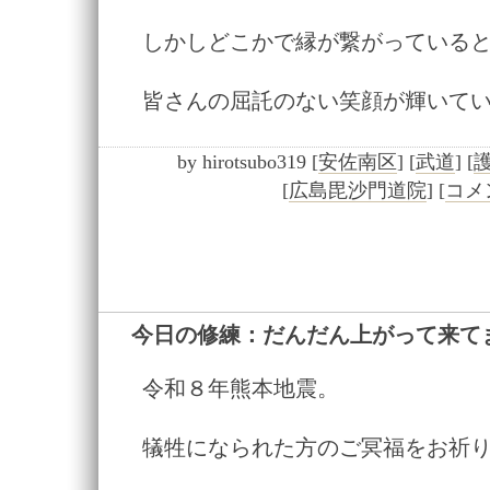
しかしどこかで縁が繋がっている
皆さんの屈託のない笑顔が輝いて
by
hirotsubo319
[
安佐南区
]
[
武道
]
[
[
広島毘沙門道院
]
[
コメン
今日の修練：だんだん上がって来て
令和８年熊本地震。
犠牲になられた方のご冥福をお祈