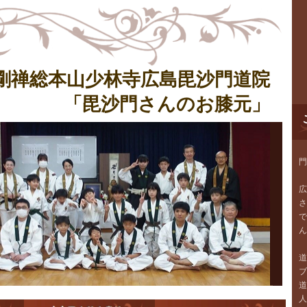
剛禅総本山少林寺広島毘沙門道院
「毘沙門さんのお膝元」
門
広
さ
で
ん
道
ブ
道
人