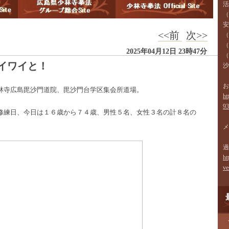
活
（
安
<<前
次>>
（
（
2025年04月12日 23時47分
（
イワイと！
―
沙
お
林寺広島毘沙門道院、毘沙門台学区集会所道場。
ht
93
修練日、今日は１６歳から７４歳、男性５名、女性３名の計８名の
メ
過
ht
ve