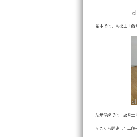
基本では、高校生Ｉ藤
法形修練では、級拳士
そこから関連した二段