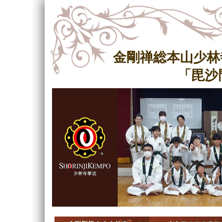
金剛禅総本山少林
「毘沙