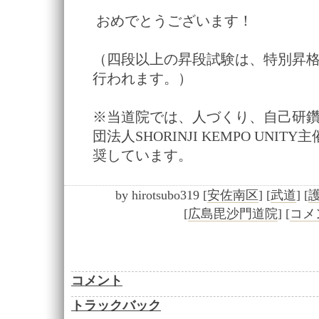
おめでとうございます！
（四段以上の昇段試験は、特別昇
行われます。）
※当道院では、人づくり、自己研
団法人SHORINJI KEMPO UNI
奨しています。
by
hirotsubo319
[
安佐南区
]
[
武道
]
[
[
広島毘沙門道院
]
[
コメン
コメント
トラックバック